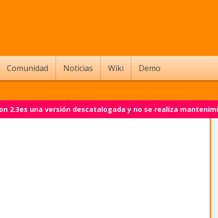
Comunidad
Noticias
Wiki
Demo
on 2.3es una versión descatalogada y no se realiza mantenim